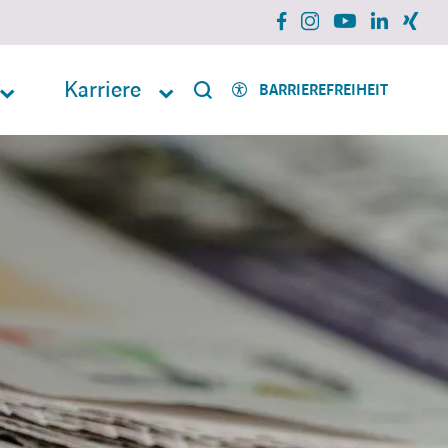
facebook
instagram
xing
linkedin
youtube
Karriere
BARRIEREFREIHEIT