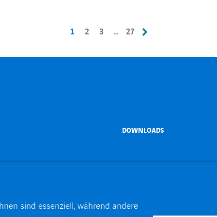
1
2
3
…
27
DOWNLOADS
ei VINCI
ihnen sind essenziell, während andere