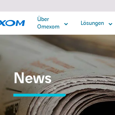
Über
Lösungen
Omexom
Suche
nach:
News