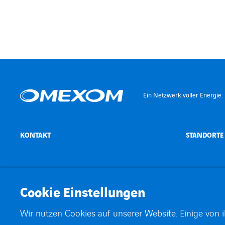
Ein Netzwerk voller Energie.
KONTAKT
STANDORTE
©
Omexom 2026
Impressum
Datenschutzerklärung
Cookies
Arbeiten b
Cookie Einstellungen
Wir nutzen Cookies auf unserer Website. Einige von 