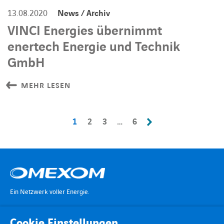
13.08.2020
News / Archiv
VINCI Energies übernimmt
enertech Energie und Technik
GmbH
MEHR LESEN
1
2
3
…
6
Ein Netzwerk voller Energie.
Cookie Einstellungen