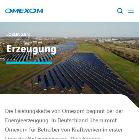
Über Omexom
LÖSUNGEN
Erzeugung
Lösungen
Suche
nach:
Projekte
News
Standorte
Die Leistungskette von Omexom beginnt bei der
Karriere
Energieerzeugung. In Deutschland übernimmt
Omexom für Betreiber von Kraftwerken in erster
facebook
instagram
youtube
linkedin
xing