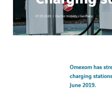
07.05.2020
Electric mobility / Germany
Omexom has stren
charging stations
June 2019.