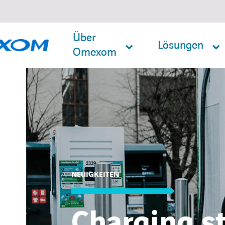
Über
Lösungen
Omexom
Suche
nach:
NEUIGKEITEN
Charging st