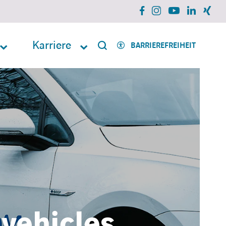
facebook
instagram
xing
linkedin
youtube
Karriere
BARRIEREFREIHEIT
 vehicles