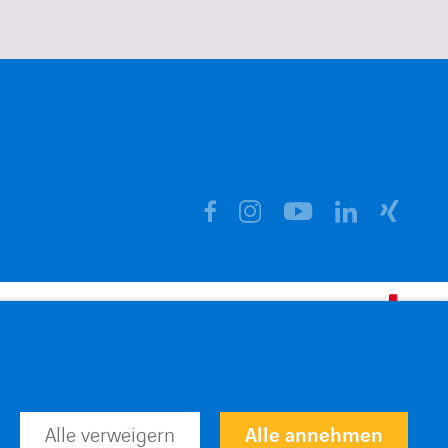
facebook
instagram
linkedin
xing
youtube
Alle verweigern
Alle annehmen