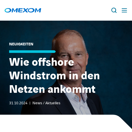
Über Omexom
NEUIGKEITEN
Lösungen
Suche
nach:
Wie offshore
Projekte
Windstrom in den
News
Netzen ankommt
Standorte
31.10.2024
News / Aktuelles
Karriere
facebook
instagram
youtube
linkedin
xing