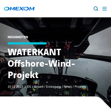
Über Omexom
NEUIGKEITEN
Lösungen
Suche
nach:
WATERKANT
Projekte
Offshore-Wind-
News
Projekt
Standorte
20.12.2023
DE / Aktuell / Erzeugung / News / Projekte
Karriere
facebook
instagram
youtube
linkedin
xing