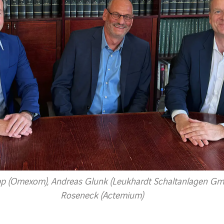
Popp (Omexom), Andreas Glunk (Leukhardt Schaltanlagen G
Roseneck (Actemium)