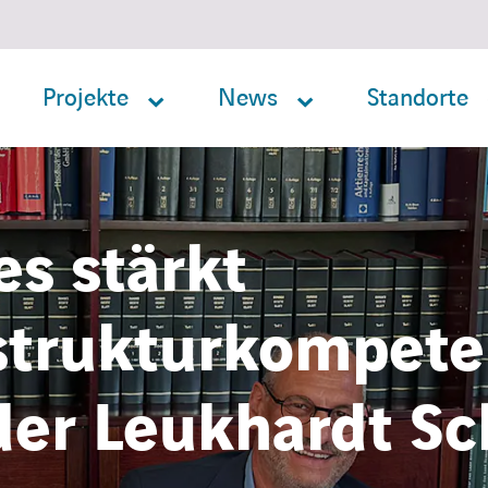
Projekte
News
Standorte
es stärkt
strukturkompete
er Leukhardt Sc