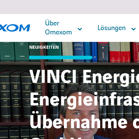
Über
Lösungen
Omexom
NEUIGKEITEN
VINCI Energi
Suche
nach:
Energieinfra
Übernahme d