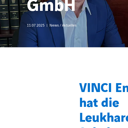
GmbH
11.07.2025
News / Aktuelles
VINCI E
hat die
Leukhar