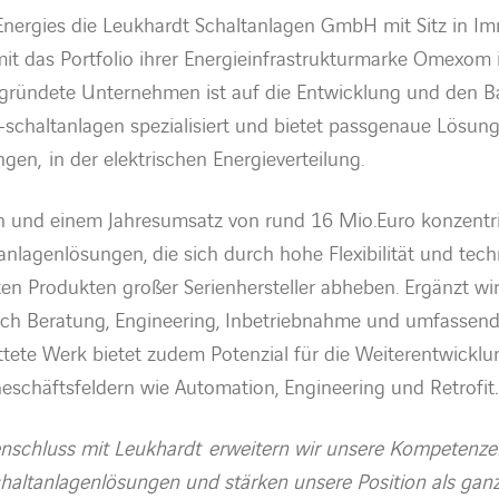
Energies die
Leukhardt
Schaltanlagen GmbH mit Sitz in I
it das Portfolio ihrer Energieinfrastruktur
m
arke
Omexom
gründete
Unternehmen
ist
auf die Entwicklung und den 
–
schaltanlagen
spezialisiert
und
bietet
passgenaue
Lösung
ngen
,
in der elektrischen Energieverteilung
.
n und einem Jahresumsatz von rund 16 Mio.Euro konzentri
ltanlagenlösungen, die sich durch hohe Flexibilität und t
ten Produkten großer Serienhersteller abheben. Ergänzt wi
rch Beratung, Engineering, Inbetriebnahme und umfassende
ete Werk bietet zudem Potenzial für die Weiterentwicklu
eschäftsfeldern wie Automation, Engineering und Retrofit
schluss mit Leukhardt erweitern wir unsere Kompetenze
altanlagenlösungen und stärken unsere Position als ganzh