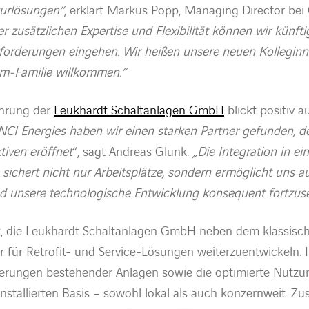
turlösungen“
, erklärt Markus Popp, Managing Director be
r zusätzlichen Expertise und Flexibilität können wir künfti
forderungen eingehen. Wir heißen unsere neuen Kollegin
om-Familie willkommen.“
ührung der
Leukhardt Schaltanlagen GmbH
blickt positiv a
NCI Energies haben wir einen starken Partner gefunden, de
iven eröffnet
“, sagt Andreas Glunk.
„Die Integration in ei
ichert nicht nur Arbeitsplätze, sondern ermöglicht uns 
d unsere technologische Entwicklung konsequent fortzuse
ist, die Leukhardt Schaltanlagen GmbH neben dem klassisc
ter für Retrofit- und Service-Lösungen weiterzuentwickeln.
ierungen bestehender Anlagen sowie die optimierte Nutzu
installierten Basis – sowohl lokal als auch konzernweit. Zu