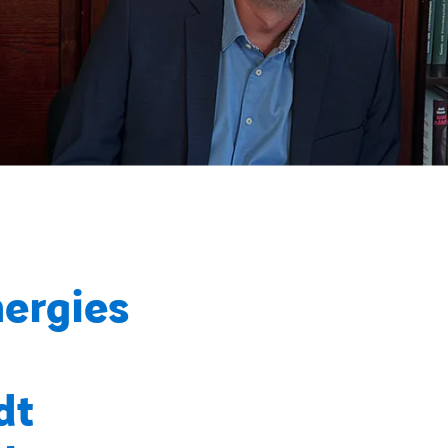
nergies
dt