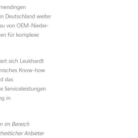
mmendingen
in Deutschland
weiter
Bau von OEM-Nieder-
en für komplexe
ert sich Leukhardt
echnisches Know-how
rd das
 Serviceleistungen.
ng in
.
n im Bereich
eitlicher Anbieter