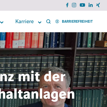
facebook
instagram
xing
linkedin
youtube
Karriere
BARRIEREFREIHEIT
nz mit der
haltanlagen