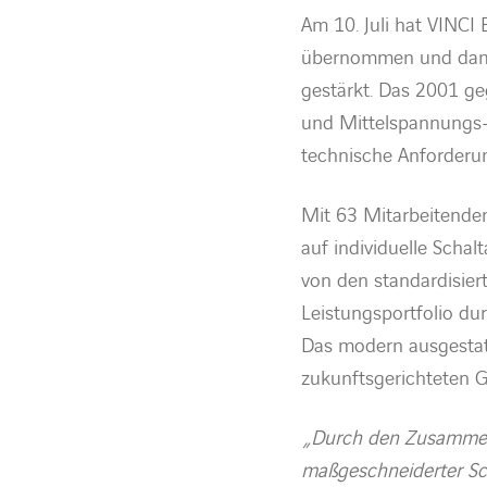
Am
1
0
. Juli
hat VINCI 
übernommen
und
dam
gestärkt
. Das
2001 ge
und Mittelspannungs
technische
A
nforderu
Mit 63 Mitarbeitende
auf individuelle Scha
von den standardisier
Leistungsportfolio du
Das modern ausgestatt
zukunftsgerichteten G
„Durch den Zusammen
maßgeschneiderter Sch