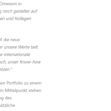
i Omexom in
g noch gezielter auf
nen und Kollegen
uf die neue
r unsere Werte teilt
ne internationale
auch, unser Know-how
tzen.“
hen Portfolio zu einem
 Im Mittelpunkt stehen
ng des
sätzliche