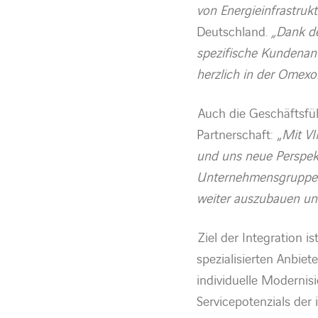
von Energieinfrastruk
Deutschland.
„Dank de
spezifische Kundenan
herzlich in der Omex
Auch die Geschäftsf
Partnerschaft: „
Mit VI
und uns neue Perspekt
Unternehmensgruppe s
weiter auszubauen un
Ziel der Integration 
spezialisierten Anbie
individuelle Modernis
Servicepotenzials der 