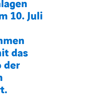
nlagen
 10. Juli
mmen
it das
o der
m
t.