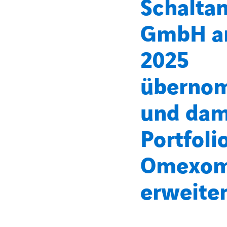
Schalta
GmbH am
2025
überno
und dam
Portfoli
Omexo
erweiter