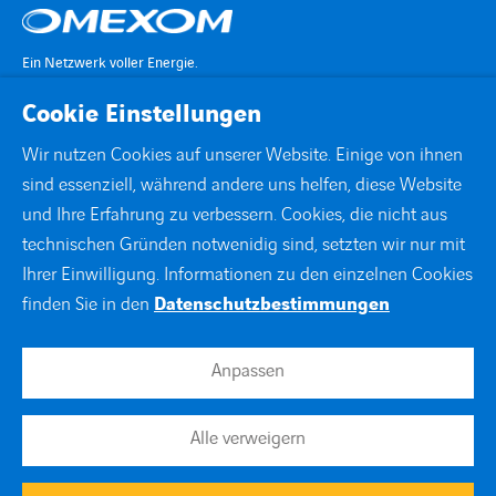
Ein Netzwerk voller Energie.
Cookie Einstellungen
KONTAKT
Wir nutzen Cookies auf unserer Website. Einige von ihnen
sind essenziell, während andere uns helfen, diese Website
STANDORTE
und Ihre Erfahrung zu verbessern. Cookies, die nicht aus
technischen Gründen notwenidig sind, setzten wir nur mit
DOWNLOADS
Ihrer Einwilligung. Informationen zu den einzelnen Cookies
finden Sie in den
Datenschutzbestimmungen
facebook
instagram
linkedin
xing
youtube
Anpassen
Impressum
Alle verweigern
Datenschutzerklärung
Cookies