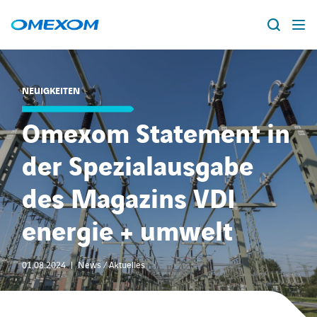
Über Omexom
NEUIGKEITEN
Lösungen
Suche
Omexom Statement in
nach:
Projekte
der Spezialausgabe
des Magazins VDI
News
energie + umwelt
Standorte
01.08.2024
News / Aktuelles
Karriere
facebook
instagram
youtube
linkedin
xing