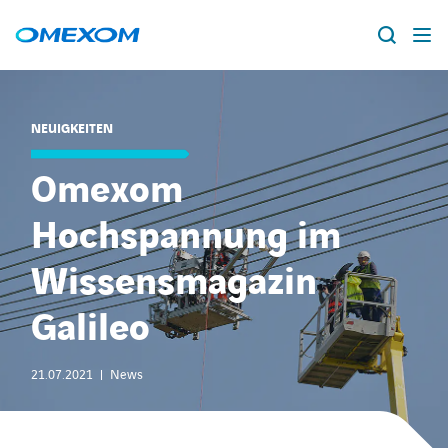
Über Omexom
NEUIGKEITEN
Lösungen
Suche
Omexom
nach:
Projekte
Hochspannung im
Wissensmagazin
News
Galileo
Standorte
21.07.2021
News
Karriere
facebook
instagram
youtube
linkedin
xing