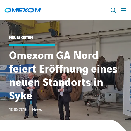
Über Omexom
NEUIGKEITEN
Lösungen
Suche
Omexom GA Nord
nach:
Projekte
feiert Eröffnung eines
neuen Standorts in
News
Syke
Standorte
10.05.2016
News
Karriere
facebook
instagram
youtube
linkedin
xing