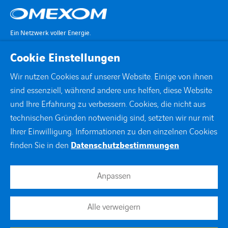
Ein Netzwerk voller Energie.
Cookie Einstellungen
KONTAKT
Wir nutzen Cookies auf unserer Website. Einige von ihnen
sind essenziell, während andere uns helfen, diese Website
STANDORTE
und Ihre Erfahrung zu verbessern. Cookies, die nicht aus
technischen Gründen notwenidig sind, setzten wir nur mit
DOWNLOADS
Ihrer Einwilligung. Informationen zu den einzelnen Cookies
finden Sie in den
Datenschutzbestimmungen
facebook
instagram
linkedin
xing
youtube
Anpassen
Impressum
Alle verweigern
Datenschutzerklärung
Cookies