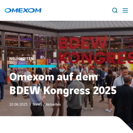
Über Omexom
Lösungen
Suche
nach:
NEUIGKEITEN
Projekte
Omexom auf dem
News
BDEW Kongress 2025
Standorte
10.06.2025
News / Aktuelles
Karriere
facebook
instagram
youtube
linkedin
xing