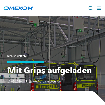
Über Omexom
Lösungen
Suche
nach:
Projekte
NEUIGKEITEN
News
Mit Grips aufgeladen
Standorte
16.09.2020
Projekte / Urbane Lösungen
Karriere
facebook
instagram
youtube
linkedin
xing