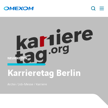
Über Omexom
Lösungen
Suche
nach:
Projekte
NEUIGKEITEN
News
Karrieretag Berlin
Standorte
Archiv / Job-Messe / Karriere
Karriere
facebook
instagram
youtube
linkedin
xing