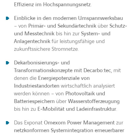
Effizienz im Hochspannungsnetz
.
Einblicke in den modernen Umspannwerksbau
– von
Primär‑ und Sekundärtechnik
über
Schutz‑
und Messtechnik
bis hin zur
System‑ und
Anlagentechnik
für leistungsfähige und
zukunftssichere Stromnetze.
Dekarbonisierungs‑ und
Transformationskonzepte mit Decarbo:tec
, mit
denen die
Energiepotenziale von
Industriestandorten
wirtschaftlich analysiert
werden können – von
Photovoltaik und
Batteriespeichern
über
Wasserstofferzeugung
bis hin zu
E‑Mobilität und Ladeinfrastruktur
.
Das Exponat
Omexom Power Management
zur
netzkonformen Systemintegration erneuerbarer