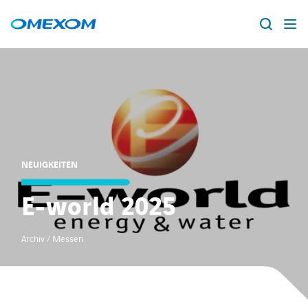
Über Omexom
Lösungen
Suche
nach:
Projekte
NEUIGKEITEN
News
E-world 2025
Standorte
Archiv / Messen
Karriere
facebook
instagram
youtube
linkedin
xing