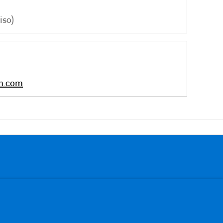
iso)
m.com
facebook
instagram
linkedin
xing
youtube