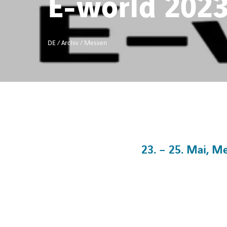
E-world 202
DE / Archiv / Messen
23. – 25. Mai, M