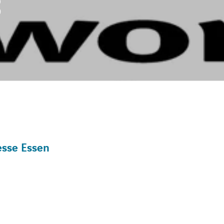
3
esse Essen