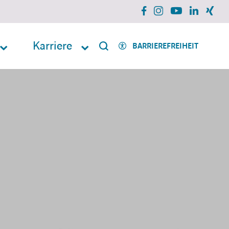
facebook
instagram
xing
linkedin
youtube
Karriere
BARRIEREFREIHEIT