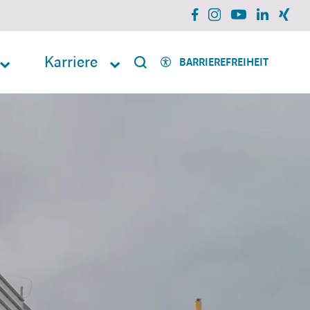
facebook
instagram
xing
linkedin
youtube
Karriere
BARRIEREFREIHEIT