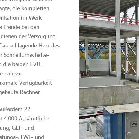
gte, die kompletten
brikation im Werk
ie Freude bei den
 dienen der Versorgung
Das schlagende Herz des
er Schnellumschalte-
en die beiden EVU-
se nahezu
ximale Verfügbarkeit
gebaute Rechner.
n außerdem 22
t 4.000 A, sämtliche
ung, GLT- und
istungs-, LWL- und