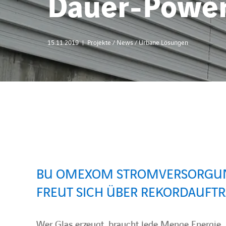
Dauer-Power 
15.11.2019
Projekte / News / Urbane Lösungen
BU OMEXOM STROMVERSORGU
FREUT SICH ÜBER REKORDAUFT
Wer Glas erzeugt, braucht jede Menge Energie.