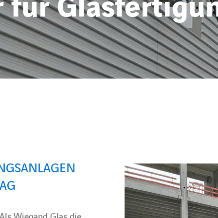
für Glasfertigu
NGSANLAGEN
RAG
 Als Wiegand Glas die