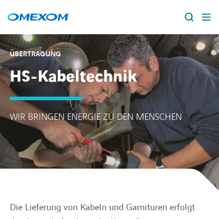
Über Omexom
ÜBERTRAGUNG
HS-Kabeltechnik
Lösungen
Suche
nach:
Projekte
WIR BRINGEN ENERGIE ZU DEN MENSCHEN
News
Standorte
Karriere
Die Lieferung von Kabeln und Garnituren erfolgt
facebook
instagram
youtube
linkedin
xing