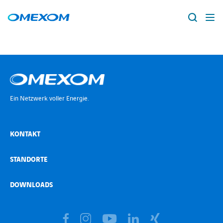
Über Omexom
Lösungen
Suche
nach:
Ein Netzwerk voller Energie.
Projekte
News
KONTAKT
STANDORTE
Standorte
DOWNLOADS
Karriere
facebook
instagram
linkedin
xing
facebook
instagram
youtube
linkedin
xing
youtube