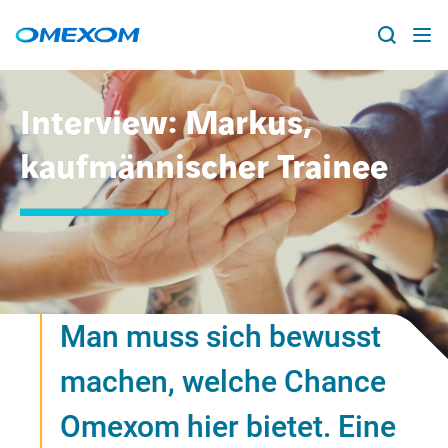
Über Omexom
Interview: Markus,
Lösungen
kaufmännischer Trainee
Suche
nach:
Projekte
News
Standorte
Man muss sich bewusst
machen, welche Chance
Karriere
Omexom hier bietet. Eine
facebook
instagram
youtube
linkedin
xing