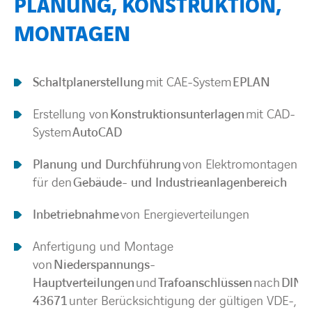
PLANUNG, KONSTRUKTION,
MONTAGEN
Schaltplanerstellung
mit CAE-System
EPLAN
Erstellung von
Konstruktionsunterlagen
mit CAD-
System
AutoCAD
Planung und Durchführung
von Elektromontagen
für den
Gebäude- und Industrieanlagenbereich
Inbetriebnahme
von Energieverteilungen
Anfertigung und Montage
von
Niederspannungs-
Hauptverteilungen
und
Trafoanschlüssen
nach
DIN
43671
unter Berücksichtigung der gültigen VDE-,